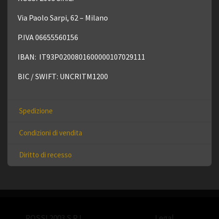
Via Paolo Sarpi, 62 – Milano
P.IVA 06655560156
IBAN:
IT93P0200801600000107029111
BIC / SWIFT: UNCRITM1200
Spedizione
Condizioni di vendita
Diritto di recesso
ROSSI 2003 S.R.L.
Legal