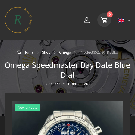
0
Home
Shop
Omega
Product
3523.80_DDBLU
Omega Speedmaster Day Date Blue
Dial
Cod: 3523.80_DDBLU - EAN:
New arrivals