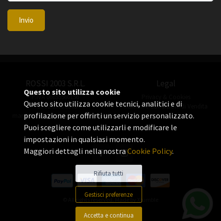
Invio
ROSSI 2003 S.R.L.
Legal
Questo sito utilizza cookie
P.IVA 06655560156
Privacy & Cookies
Questo sito utilizza cookie tecnici, analitici e di
+39 02 3360 8378
Termini e Condizioni di Vendita
profilazione per offrirti un servizio personalizzato.
manuel.rossi@rossiorologi.com
Puoi scegliere come utilizzarli e modificare le
impostazioni in qualsiasi momento.
Maggiori dettagli nella nostra
Cookie Policy
.
Rifiuta tutti
Gestisci preferenze
© All rights reserved. Made by
Xtumble
Accetta e continua