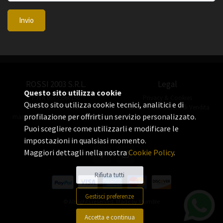
Invio
ROSSI 2003 S.R.L.
Legal
Questo sito utilizza cookie
P.IVA 06655560156
Privacy & Cookies
Questo sito utilizza cookie tecnici, analitici e di
+39 02 3360 8378
Termini e Condizioni di Vendita
profilazione per offrirti un servizio personalizzato.
manuel.rossi@rossiorologi.com
Puoi scegliere come utilizzarli e modificare le
impostazioni in qualsiasi momento.
Maggiori dettagli nella nostra
Cookie Policy
.
Rifiuta tutti
Gestisci preferenze
© All rights reserved. Made by
Xtumble
Accetta e continua