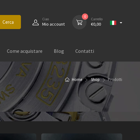
0
Ciao
Carrello
Cerca
Mio account
€
0,00
Come acquistare
Blog
Contatti
Home
Shop
Prodotti