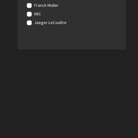
Franck Muller
IWC
Jaeger-LeCoultre
Omega
Patek Philippe
Rolex
Tudor