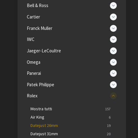
Bell & Ross
Cartier
Franck Muller
IWC
Jaeger-LeCoultre
Omega
Panerai
Patek Philippe
Rolex
Mostra tutti
157
Air King
6
Datejust 26mm
19
Datejust 31mm
20