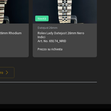
Novità
Datejust 26mm
t 26mm Rhodium
Rolex Lady Datejust 26mm Nero
Indici
Art. No. 69174_NRID
Prezzo su richiesta
tro