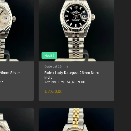
Novità
Datejust 26mm
 26mm Silver
Rolex Lady Datejust 26mm Nero
Indici
VR
Art. No. 179174_NEROIX
€ 7250.00