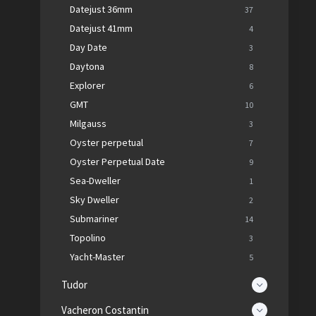
Datejust 36mm
37
Datejust 41mm
4
Day Date
3
Daytona
8
Explorer
6
GMT
10
Milgauss
3
Oyster perpetual
7
Oyster Perpetual Date
9
Sea-Dweller
1
Sky Dweller
2
Submariner
14
Topolino
3
Yacht-Master
5
Tudor
Vacheron Costantin