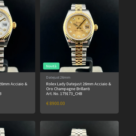
Novità
Datejust 26mm
 26mm Acciaio &
Rolex Lady Datejust 26mm Acciaio &
Oro Champagne Brillanti
B
Art. No. 179173_CHB
€ 8900.00