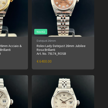
Novità
Datejust 26mm
 26mm Acciaio &
Rolex Lady Datejust 26mm Jubilee
rillanti
Rosa Brillanti
B
Art. No. 79174_ROSB
€ 6400.00