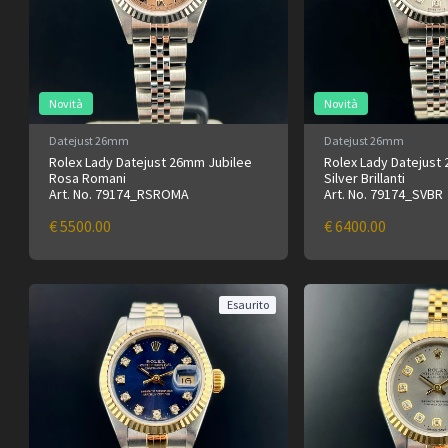
Novità
Novità
Datejust 26mm
Datejust 26mm
Rolex Lady Datejust 26mm Jubilee
Rolex Lady Datejust
Rosa Romani
Silver Brillanti
Art. No. 79174_RSROMA
Art. No. 79174_SVBR
€ 5500.00
€ 6400.00
Esaurito