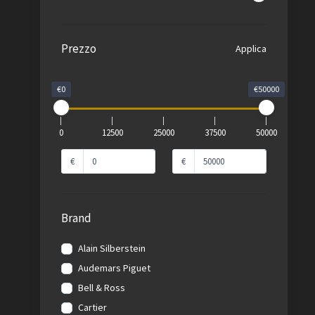
Prezzo
Applica
€0
€50000
0
12500
25000
37500
50000
€
€
Brand
Alain Silberstein
Audemars Piguet
Bell & Ross
Cartier