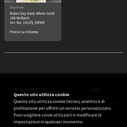
Day Date
Rolex Day Date White Gold
18k Brillanti
Art. No. 18239_DDWH
Prezzo su richiesta
ROSSI 2003 S.R.L.
Legal
Questo sito utilizza cookie
P.IVA 06655560156
Privacy & Cookies
Questo sito utilizza cookie tecnici, analitici e di
+39 02 3360 8378
Termini e Condizioni di Vendita
profilazione per offrirti un servizio personalizzato.
manuel.rossi@rossiorologi.com
Puoi scegliere come utilizzarli e modificare le
impostazioni in qualsiasi momento.