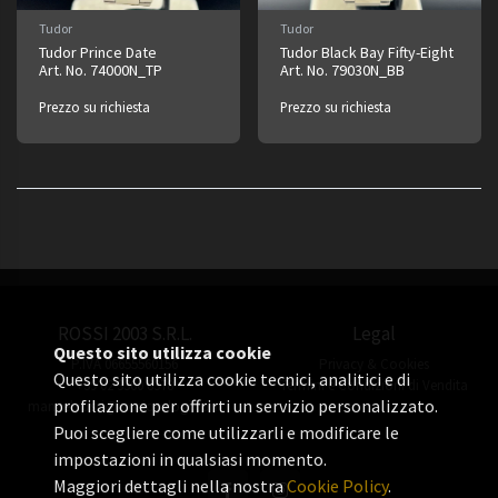
Tudor
Tudor
Tudor Prince Date
Tudor Black Bay Fifty-Eight
Art. No. 74000N_TP
Art. No. 79030N_BB
Prezzo su richiesta
Prezzo su richiesta
ROSSI 2003 S.R.L.
Legal
Questo sito utilizza cookie
P.IVA 06655560156
Privacy & Cookies
Questo sito utilizza cookie tecnici, analitici e di
+39 02 3360 8378
Termini e Condizioni di Vendita
profilazione per offrirti un servizio personalizzato.
manuel.rossi@rossiorologi.com
Puoi scegliere come utilizzarli e modificare le
impostazioni in qualsiasi momento.
Maggiori dettagli nella nostra
Cookie Policy
.