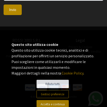
Invio
ROSSI 2003 S.R.L.
Legal
Questo sito utilizza cookie
P.IVA 06655560156
Privacy & Cookies
Questo sito utilizza cookie tecnici, analitici e di
+39 02 3360 8378
Termini e Condizioni di Vendita
profilazione per offrirti un servizio personalizzato.
manuel.rossi@rossiorologi.com
Puoi scegliere come utilizzarli e modificare le
impostazioni in qualsiasi momento.
Maggiori dettagli nella nostra
Cookie Policy
.
Rifiuta tutti
Gestisci preferenze
© All rights reserved. Made by
Xtumble
Accetta e continua