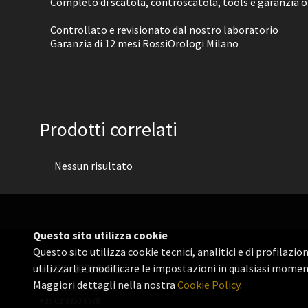
Completo di scatola, controscatola, tools e garanzia o
Controllato e revisionato dal nostro laboratorio
Garanzia di 12 mesi RossiOrologi Milano
Prodotti correlati
Nessun risultato
Questo sito utilizza cookie
Questo sito utilizza cookie tecnici, analitici e di profilazi
utilizzarli e modificare le impostazioni in qualsiasi momen
ROSSI 2003 S.R.L.
Maggiori dettagli nella nostra
Cookie Policy
.
P.IVA 06655560156
+39 02 3360 8378