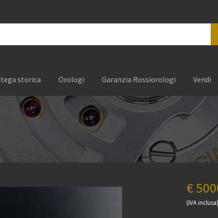
tega storica
Orologi
Garanzia Rossiorologi
Vendi
€ 500
(IVA inclusa