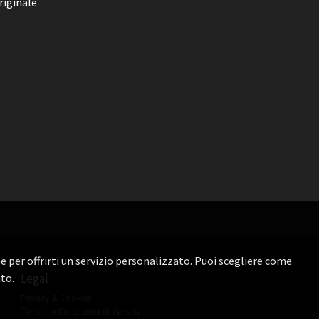
riginale
one per offrirti un servizio personalizzato. Puoi scegliere come
to.
Legal
Privacy & Cookies
Termini e Condizioni di Vendita