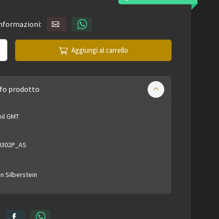
informazioni:
Aggiungi al carrello
fo prodotto
eil GMT
0302P_AS
in Silberstein