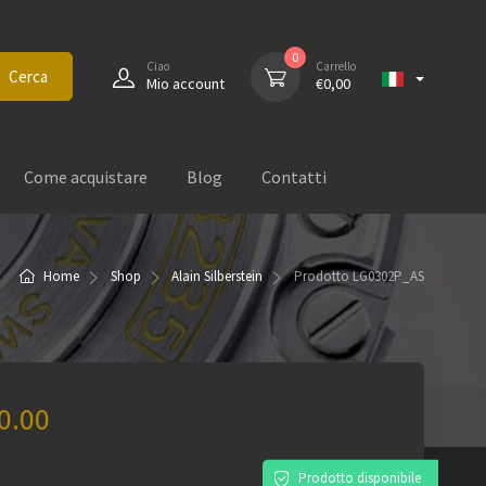
0
Ciao
Carrello
Cerca
Mio account
€
0,00
Come acquistare
Blog
Contatti
Home
Shop
Alain Silberstein
Prodotto
LG0302P_AS
0.00
)
Prodotto disponibile