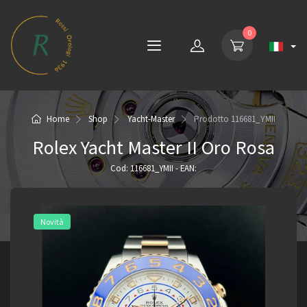
0
Home
Shop
Yacht-Master
Prodotto
116681_YMII
Rolex Yacht Master II Oro Rosa
Cod: 116681_YMII - EAN:
Novità