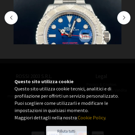
ROSSI 2003 S.R.L.
Legal
Questo sito utilizza cookie
P.IVA 06655560156
Privacy & Cookies
Questo sito utilizza cookie tecnici, analitici e di
+39 02 3360 8378
Termini e Condizioni di Vendita
Novità
N
profilazione per offrirti un servizio personalizzato.
manuel.rossi@rossiorologi.com
Puoi scegliere come utilizzarli e modificare le
Yacht-Master
Y
impostazioni in qualsiasi momento.
Rolex Yacht-Master Blu
R
Maggiori dettagli nella nostra
Cookie Policy
.
€13000.00
€
Rifiuta tutti