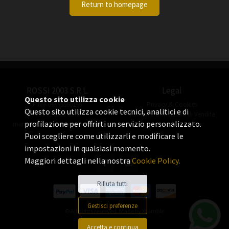
Return to homepage
ROSSI 2003 S.R.L.
Legal
Questo sito utilizza cookie
P.IVA 06655560156
Privacy & Cookies
Questo sito utilizza cookie tecnici, analitici e di
+39 02 3360 8378
Termini e Condizioni di Vendita
profilazione per offrirti un servizio personalizzato.
manuel.rossi@rossiorologi.com
Puoi scegliere come utilizzarli e modificare le
impostazioni in qualsiasi momento.
Maggiori dettagli nella nostra
Cookie Policy
.
Rifiuta tutti
Gestisci preferenze
© All rights reserved. Made by
Xtumble
Accetta e continua