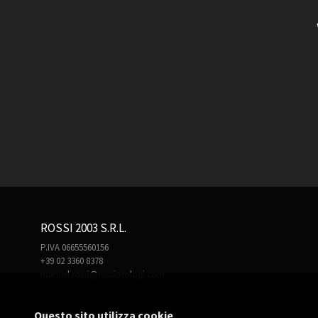
ROSSI 2003 S.R.L.
P.IVA 06655560156
+39 02 3360 8378
manuel.rossi@rossiorologi.com
Questo sito utilizza cookie