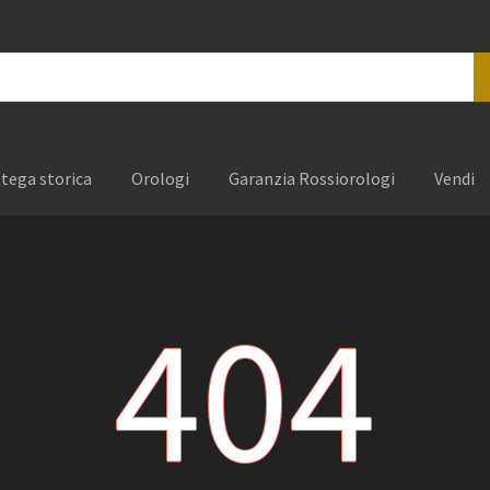
tega storica
Orologi
Garanzia Rossiorologi
Vendi
404