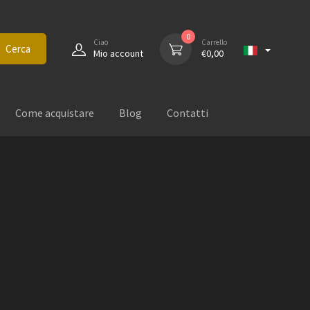
0
Ciao
Carrello
Cerca
Mio account
€
0,00
Come acquistare
Blog
Contatti