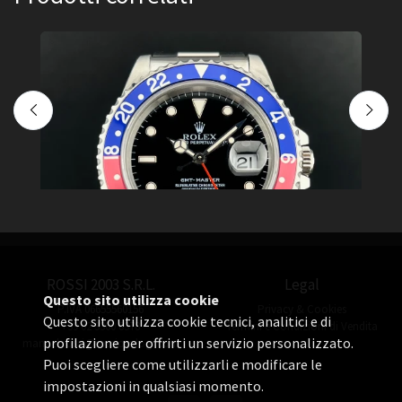
ROSSI 2003 S.R.L.
Legal
Questo sito utilizza cookie
P.IVA 06655560156
Privacy & Cookies
Questo sito utilizza cookie tecnici, analitici e di
+39 02 3360 8378
Termini e Condizioni di Vendita
Novità
N
profilazione per offrirti un servizio personalizzato.
manuel.rossi@rossiorologi.com
Puoi scegliere come utilizzarli e modificare le
GMT
G
impostazioni in qualsiasi momento.
Rolex GMT Master I Pepsi Tritium
R