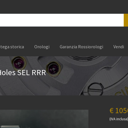
tega storica
Orologi
Garanzia Rossiorologi
Vendi
Holes SEL RRR
€ 105
(IVA inclusa