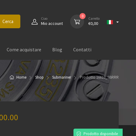
0
Ciao
Carrello
Cerca
Mio account
€
0,00
Come acquistare
Blog
Contatti
Home
Shop
Submariner
Prodotto
16610_SBRRR
00.00
)
Prodotto disponibile