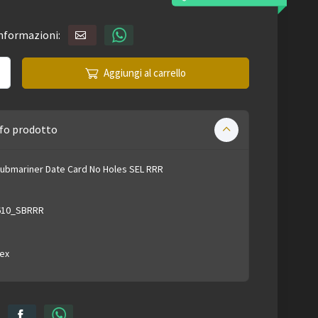
informazioni:
Aggiungi al carrello
fo prodotto
Submariner Date Card No Holes SEL RRR
610_SBRRR
ex