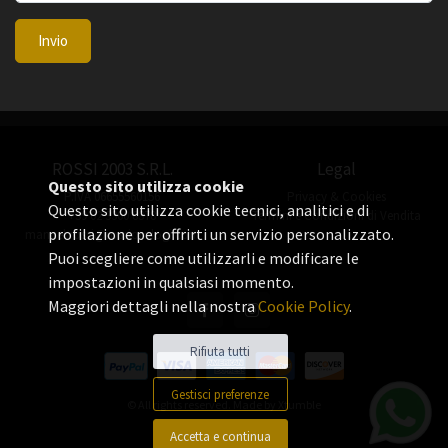
Invio
ROSSI 2003 S.R.L.
Legal
Questo sito utilizza cookie
P.IVA 06655560156
Privacy & Cookies
Questo sito utilizza cookie tecnici, analitici e di
+39 02 3360 8378
Termini e Condizioni di Vendita
profilazione per offrirti un servizio personalizzato.
manuel.rossi@rossiorologi.com
Puoi scegliere come utilizzarli e modificare le
impostazioni in qualsiasi momento.
Maggiori dettagli nella nostra
Cookie Policy
.
Rifiuta tutti
Gestisci preferenze
© All rights reserved. Made by
Xtumble
Accetta e continua