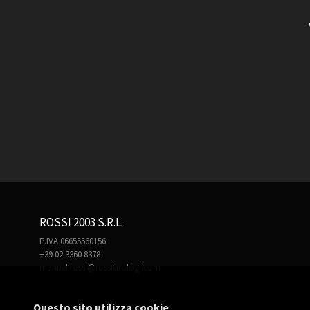
ROSSI 2003 S.R.L.
P.IVA 06655560156
+39 02 3360 8378
manuel.rossi@rossiorologi.com
Questo sito utilizza cookie