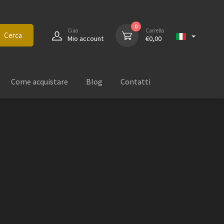
0
Ciao
Carrello
Cerca
Mio account
€
0,00
Come acquistare
Blog
Contatti