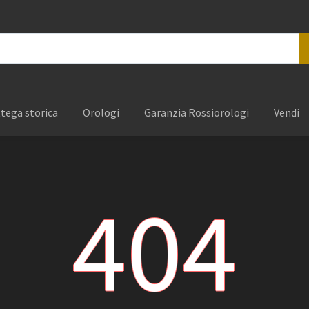
tega storica
Orologi
Garanzia Rossiorologi
Vendi
404