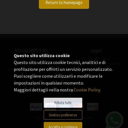
Return to homepage
ROSSI 2003 S.R.L.
Legal
Questo sito utilizza cookie
P.IVA 06655560156
Privacy & Cookies
Questo sito utilizza cookie tecnici, analitici e di
+39 02 3360 8378
Termini e Condizioni di Vendita
profilazione per offrirti un servizio personalizzato.
manuel.rossi@rossiorologi.com
Puoi scegliere come utilizzarli e modificare le
impostazioni in qualsiasi momento.
Maggiori dettagli nella nostra
Cookie Policy
.
Rifiuta tutti
Gestisci preferenze
© All rights reserved. Made by
Xtumble
Accetta e continua