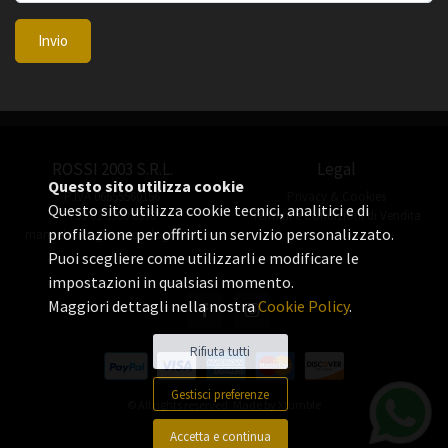
Invio
ROSSI 2003 S.R.L.
Legal
Questo sito utilizza cookie
P.IVA 06655560156
Privacy & Cookies
Questo sito utilizza cookie tecnici, analitici e di
+39 02 3360 8378
Termini e Condizioni di Vendita
profilazione per offrirti un servizio personalizzato.
manuel.rossi@rossiorologi.com
Puoi scegliere come utilizzarli e modificare le
impostazioni in qualsiasi momento.
Maggiori dettagli nella nostra
Cookie Policy
.
Rifiuta tutti
Gestisci preferenze
© All rights reserved. Made by
Xtumble
Accetta e continua