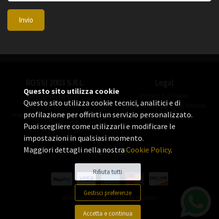
Invio
ROSSI 2003 S.R.L.
Legal
Questo sito utilizza cookie
P.IVA 06655560156
Privacy & Cookies
Questo sito utilizza cookie tecnici, analitici e di
+39 02 3360 8378
Termini e Condizioni di Vendita
profilazione per offrirti un servizio personalizzato.
manuel.rossi@rossiorologi.com
Puoi scegliere come utilizzarli e modificare le
impostazioni in qualsiasi momento.
Maggiori dettagli nella nostra
Cookie Policy
.
Rifiuta tutti
Gestisci preferenze
© All rights reserved. Made by
Xtumble
Accetta e continua