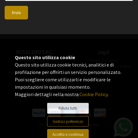
Invio
ROSSI 2003 S.R.L.
Legal
Questo sito utilizza cookie
P.IVA 06655560156
Privacy & Cookies
Questo sito utilizza cookie tecnici, analitici e di
+39 02 3360 8378
Termini e Condizioni di Vendita
profilazione per offrirti un servizio personalizzato.
manuel.rossi@rossiorologi.com
Puoi scegliere come utilizzarli e modificare le
impostazioni in qualsiasi momento.
Maggiori dettagli nella nostra
Cookie Policy
.
Rifiuta tutti
Gestisci preferenze
© All rights reserved. Made by
Xtumble
Accetta e continua