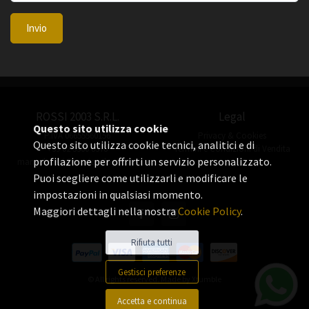
Invio
ROSSI 2003 S.R.L.
Legal
Questo sito utilizza cookie
P.IVA 06655560156
Privacy & Cookies
Questo sito utilizza cookie tecnici, analitici e di
+39 02 3360 8378
Termini e Condizioni di Vendita
profilazione per offrirti un servizio personalizzato.
manuel.rossi@rossiorologi.com
Puoi scegliere come utilizzarli e modificare le
impostazioni in qualsiasi momento.
Maggiori dettagli nella nostra
Cookie Policy
.
Rifiuta tutti
Gestisci preferenze
© All rights reserved. Made by
Xtumble
Accetta e continua