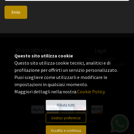
Invio
ROSSI 2003 S.R.L.
Legal
Questo sito utilizza cookie
P.IVA 06655560156
Privacy & Cookies
Questo sito utilizza cookie tecnici, analitici e di
+39 02 3360 8378
Termini e Condizioni di Vendita
profilazione per offrirti un servizio personalizzato.
manuel.rossi@rossiorologi.com
Puoi scegliere come utilizzarli e modificare le
impostazioni in qualsiasi momento.
Maggiori dettagli nella nostra
Cookie Policy
.
Rifiuta tutti
Gestisci preferenze
© All rights reserved. Made by
Xtumble
Accetta e continua