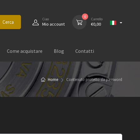
0
Ciao
Carrello
Cerca
Mio account
€
0,00
Come acquistare
Blog
Contatti
Home
Contenuto protetto da password