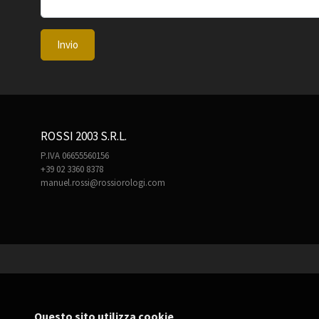
Invio
ROSSI 2003 S.R.L.
P.IVA 06655560156
+39 02 3360 8378
manuel.rossi@rossiorologi.com
Questo sito utilizza cookie