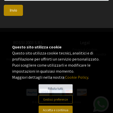
Invio
ROSSI 2003 S.R.L.
Legal
Questo sito utilizza cookie
P.IVA 06655560156
Privacy & Cookies
Questo sito utilizza cookie tecnici, analitici e di
+39 02 3360 8378
Termini e Condizioni di Vendita
profilazione per offrirti un servizio personalizzato.
manuel.rossi@rossiorologi.com
Puoi scegliere come utilizzarli e modificare le
impostazioni in qualsiasi momento.
Maggiori dettagli nella nostra
Cookie Policy
.
Rifiuta tutti
Gestisci preferenze
© All rights reserved. Made by
Xtumble
Accetta e continua