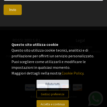
Invio
ROSSI 2003 S.R.L.
Legal
Questo sito utilizza cookie
P.IVA 06655560156
Privacy & Cookies
Questo sito utilizza cookie tecnici, analitici e di
+39 02 3360 8378
Termini e Condizioni di Vendita
profilazione per offrirti un servizio personalizzato.
manuel.rossi@rossiorologi.com
Puoi scegliere come utilizzarli e modificare le
impostazioni in qualsiasi momento.
Maggiori dettagli nella nostra
Cookie Policy
.
Rifiuta tutti
Gestisci preferenze
© All rights reserved. Made by
Xtumble
Accetta e continua