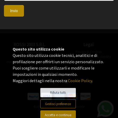
Invio
ROSSI 2003 S.R.L.
Legal
Questo sito utilizza cookie
P.IVA 06655560156
Privacy & Cookies
Questo sito utilizza cookie tecnici, analitici e di
+39 02 3360 8378
Termini e Condizioni di Vendita
profilazione per offrirti un servizio personalizzato.
manuel.rossi@rossiorologi.com
Puoi scegliere come utilizzarli e modificare le
impostazioni in qualsiasi momento.
Maggiori dettagli nella nostra
Cookie Policy
.
Rifiuta tutti
Gestisci preferenze
© All rights reserved. Made by
Xtumble
Accetta e continua