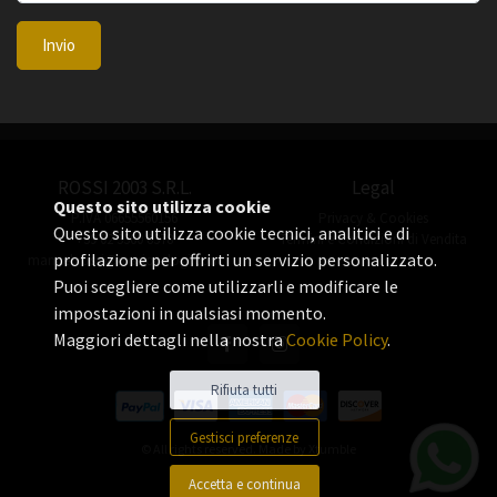
Invio
ROSSI 2003 S.R.L.
Legal
Questo sito utilizza cookie
P.IVA 06655560156
Privacy & Cookies
Questo sito utilizza cookie tecnici, analitici e di
+39 02 3360 8378
Termini e Condizioni di Vendita
profilazione per offrirti un servizio personalizzato.
manuel.rossi@rossiorologi.com
Puoi scegliere come utilizzarli e modificare le
impostazioni in qualsiasi momento.
Maggiori dettagli nella nostra
Cookie Policy
.
Rifiuta tutti
Gestisci preferenze
© All rights reserved. Made by
Xtumble
Accetta e continua