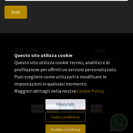
Invio
ROSSI 2003 S.R.L.
Legal
Questo sito utilizza cookie
P.IVA 06655560156
Privacy & Cookies
Questo sito utilizza cookie tecnici, analitici e di
+39 02 3360 8378
Termini e Condizioni di Vendita
profilazione per offrirti un servizio personalizzato.
manuel.rossi@rossiorologi.com
Puoi scegliere come utilizzarli e modificare le
impostazioni in qualsiasi momento.
Maggiori dettagli nella nostra
Cookie Policy
.
Rifiuta tutti
Gestisci preferenze
© All rights reserved. Made by
Xtumble
Accetta e continua