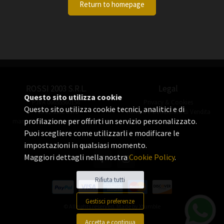
Return to homepage
ROSSI 2003 S.R.L.
Legal
Questo sito utilizza cookie
P.IVA 06655560156
Privacy & Cookies
Questo sito utilizza cookie tecnici, analitici e di
+39 02 3360 8378
Termini e Condizioni di Vendita
profilazione per offrirti un servizio personalizzato.
manuel.rossi@rossiorologi.com
Puoi scegliere come utilizzarli e modificare le
impostazioni in qualsiasi momento.
Maggiori dettagli nella nostra
Cookie Policy
.
Rifiuta tutti
Gestisci preferenze
© All rights reserved. Made by
Xtumble
Accetta e continua