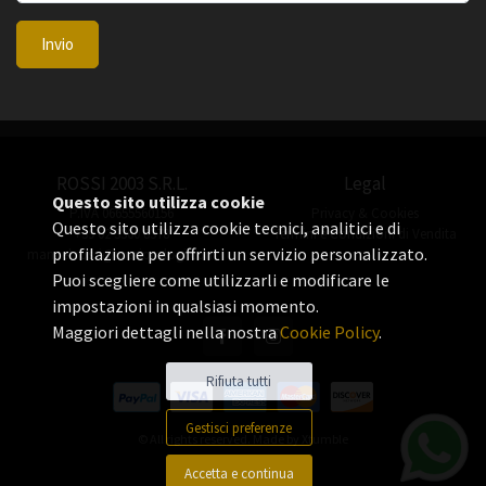
Invio
ROSSI 2003 S.R.L.
Legal
Questo sito utilizza cookie
P.IVA 06655560156
Privacy & Cookies
Questo sito utilizza cookie tecnici, analitici e di
+39 02 3360 8378
Termini e Condizioni di Vendita
profilazione per offrirti un servizio personalizzato.
manuel.rossi@rossiorologi.com
Puoi scegliere come utilizzarli e modificare le
impostazioni in qualsiasi momento.
Maggiori dettagli nella nostra
Cookie Policy
.
Rifiuta tutti
Gestisci preferenze
© All rights reserved. Made by
Xtumble
Accetta e continua