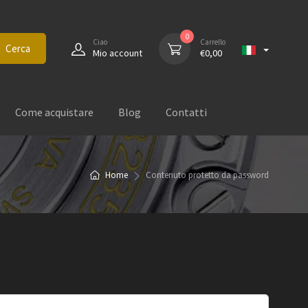
0
Ciao
Carrello
Cerca
Mio account
€
0,00
Come acquistare
Blog
Contatti
Home
Contenuto protetto da password