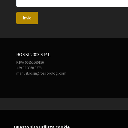
Invio
ROSSI 2003 S.R.L.
P.IVA 06655560156
+39 02 3360 8378
manuel.rossi@rossiorologi.com
Questo sito utilizza cookie